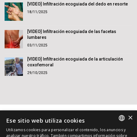
[VIDEO] Infiltración ecoguiada del dedo en resorte
18/11/2025
[VIDEO] Infiltración ecoguiada de las facetas
lumbares
03/11/2025
[VIDEO] Infiltración ecoguiada de la articulación
coxofemoral
29/10/2025
×
Ese sitio web utiliza cookies
Utilizamos cookies para personalizar el contenido, los anuncios y
SPANISH
analizar nuestro tráfico. También compartimos información sobre