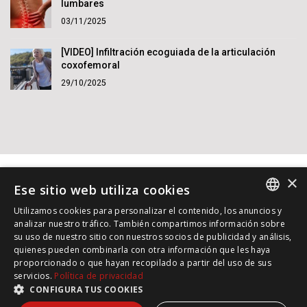
lumbares
03/11/2025
[VIDEO] Infiltración ecoguiada de la articulación
coxofemoral
29/10/2025
×
Ese sitio web utiliza cookies
Utilizamos cookies para personalizar el contenido, los anuncios y
SPANISH
analizar nuestro tráfico. También compartimos información sobre
su uso de nuestro sitio con nuestros socios de publicidad y análisis,
INGLES
© 2015 - 2026 Dr. Jordi Jiménez. Reservados todos los
quienes pueden combinarla con otra información que les haya
derechos.
proporcionado o que hayan recopilado a partir del uso de sus
ALEMAN
Política de Privacidad
|
Política de cookies
|
servicios.
Política de privacidad
CONFIGURA TUS COOKIES
FRANCES
Aviso Legal
|
Diseño: Amaseme