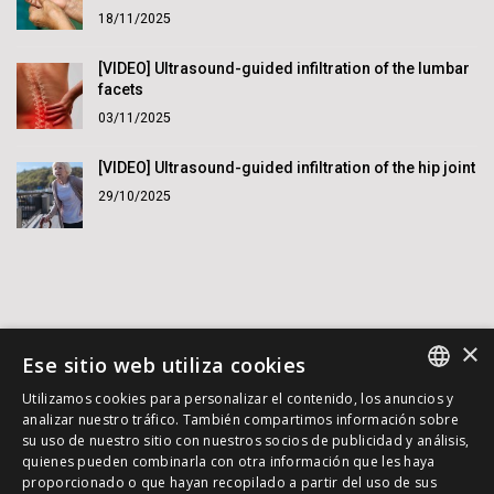
18/11/2025
[VIDEO] Ultrasound-guided infiltration of the lumbar
facets
03/11/2025
[VIDEO] Ultrasound-guided infiltration of the hip joint
29/10/2025
×
Ese sitio web utiliza cookies
Utilizamos cookies para personalizar el contenido, los anuncios y
SPANISH
analizar nuestro tráfico. También compartimos información sobre
su uso de nuestro sitio con nuestros socios de publicidad y análisis,
INGLES
quienes pueden combinarla con otra información que les haya
© 2015 - 2026 Dr. Jordi Jiménez. XX
proporcionado o que hayan recopilado a partir del uso de sus
ALEMAN