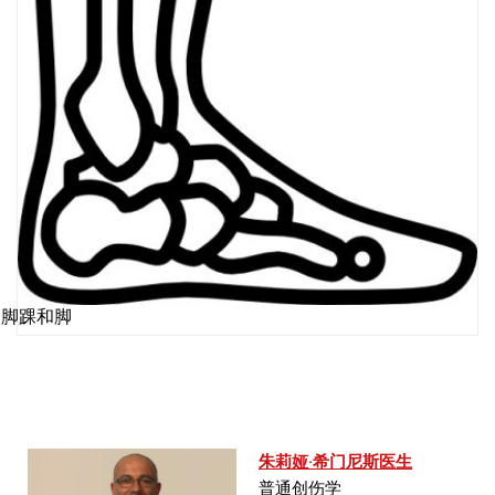
脚踝和脚
朱莉娅·希门尼斯医生
普通创伤学