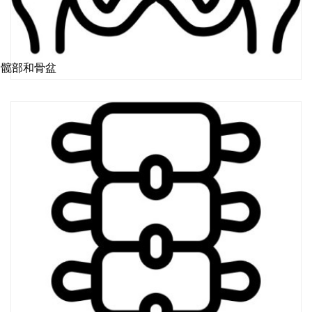
髋部和骨盆