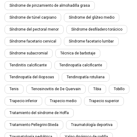
Síndrome de pinzamiento de almohadilla grasa
Síndrome de túnel carpiano
Síndrome del glúteo medio
Síndrome del pectoral menor
Síndrome desfiladero torácico
Síndrome facetario cervical
Síndrome facetario lumbar
Síndrome subacromial
Técnica de barbotaje
Tendinitis calcificante
Tendinopatía calcificante
Tendinopatía del iliopsoas
Tendinopatía rotuliana
Tenis
Tenosinovitis de De Quervain
Tibia
Tobillo
Trapecio inferior
Trapecio medio
Trapecio superior
Tratamiento del síndrome de Hoffa
Tratamiento Pellegrini-Stieda
Traumatología deportiva
Traumatología pediátrica
Valgo dinámico de rodilla