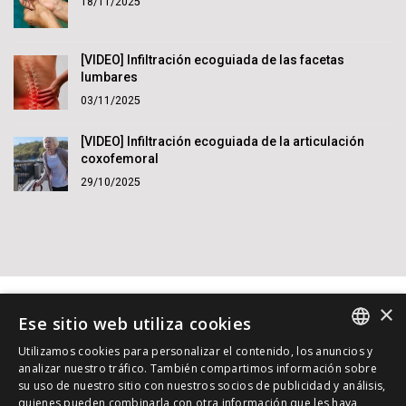
18/11/2025
[VIDEO] Infiltración ecoguiada de las facetas
lumbares
03/11/2025
[VIDEO] Infiltración ecoguiada de la articulación
coxofemoral
29/10/2025
×
Ese sitio web utiliza cookies
Utilizamos cookies para personalizar el contenido, los anuncios y
SPANISH
analizar nuestro tráfico. También compartimos información sobre
su uso de nuestro sitio con nuestros socios de publicidad y análisis,
INGLES
© 2015 - 2026 Dr. Jordi Jiménez. Reservados todos los
quienes pueden combinarla con otra información que les haya