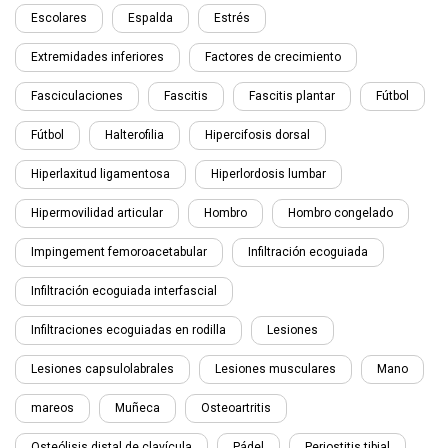
Escolares
Espalda
Estrés
Extremidades inferiores
Factores de crecimiento
Fasciculaciones
Fascitis
Fascitis plantar
Fútbol
Fútbol
Halterofilia
Hipercifosis dorsal
Hiperlaxitud ligamentosa
Hiperlordosis lumbar
Hipermovilidad articular
Hombro
Hombro congelado
Impingement femoroacetabular
Infiltración ecoguiada
Infiltración ecoguiada interfascial
Infiltraciones ecoguiadas en rodilla
Lesiones
Lesiones capsulolabrales
Lesiones musculares
Mano
mareos
Muñeca
Osteoartritis
Osteólisis distal de clavícula
Pádel
Periostitis tibial