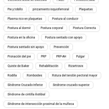
Pie y tobillo
pinzamiento isquiofemoral
Plaquetas
Plasma rico en plaquetas
Postura al conducir
Postura al dormir
Postura corporal
Postura Correcta
Postura en la oficina
Postura sentado con apoyo
Postura sentado sin apoyo
Prevención
Pronación del pie
PRP
PRP-AH
Pulgar
Quiste de Baker
Rehabilitación
Rizartrosis
Rodilla
Romboides
Rotura del tendón pectoral mayor
Síndrome Cruzado Inferior
Sindrome cruzado superior
Síndrome de cintilla iliotibial
Síndrome de intersección proximal de la muñeca