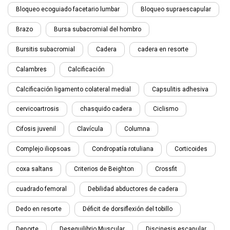
Bloqueo ecoguiado facetario lumbar
Bloqueo supraescapular
Brazo
Bursa subacromial del hombro
Bursitis subacromial
Cadera
cadera en resorte
Calambres
Calcificación
Calcificación ligamento colateral medial
Capsulitis adhesiva
cervicoartrosis
chasquido cadera
Ciclismo
Cifosis juvenil
Clavícula
Columna
Complejo iliopsoas
Condropatía rotuliana
Corticoides
coxa saltans
Criterios de Beighton
Crossfit
cuadrado femoral
Debilidad abductores de cadera
Dedo en resorte
Déficit de dorsiflexión del tobillo
Deporte
Desequilibrio Muscular
Discinesis escapular