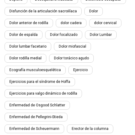
Disfunción de la articulación sacroilíaca
Dolor
Dolor anterior de rodilla
dolor cadera
dolor cervical
Dolor de espalda
Dolor focalizado
Dolor Lumbar
Dolor lumbar facetario
Dolor miofascial
Dolor rodilla medial
Dolor torácico agudo
Ecografía musculoesquelética
Ejercicio
Ejercicios para el síndrome de Hoffa
Ejercicios para valgo dinámico de rodilla
Enfermedad de Osgood Schlatter
Enfermedad de Pellegrini-Stieda
Enfermedad de Scheuermann
Erector de la columna