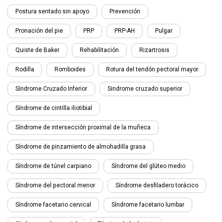
Postura sentado sin apoyo
Prevención
Pronación del pie
PRP
PRP-AH
Pulgar
Quiste de Baker
Rehabilitación
Rizartrosis
Rodilla
Romboides
Rotura del tendón pectoral mayor
Síndrome Cruzado Inferior
Sindrome cruzado superior
Síndrome de cintilla iliotibial
Síndrome de intersección proximal de la muñeca
Síndrome de pinzamiento de almohadilla grasa
Síndrome de túnel carpiano
Síndrome del glúteo medio
Síndrome del pectoral menor
Síndrome desfiladero torácico
Síndrome facetario cervical
Síndrome facetario lumbar