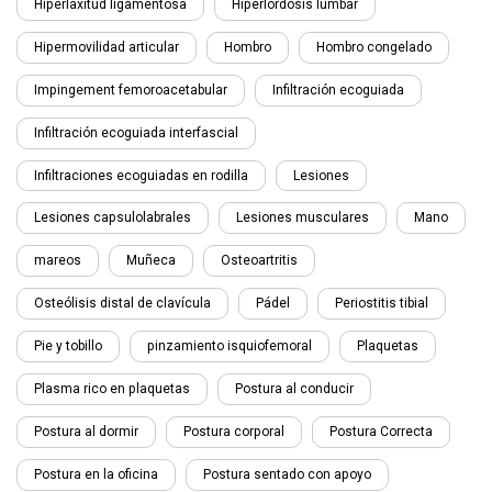
Hiperlaxitud ligamentosa
Hiperlordosis lumbar
Hipermovilidad articular
Hombro
Hombro congelado
Impingement femoroacetabular
Infiltración ecoguiada
Infiltración ecoguiada interfascial
Infiltraciones ecoguiadas en rodilla
Lesiones
Lesiones capsulolabrales
Lesiones musculares
Mano
mareos
Muñeca
Osteoartritis
Osteólisis distal de clavícula
Pádel
Periostitis tibial
Pie y tobillo
pinzamiento isquiofemoral
Plaquetas
Plasma rico en plaquetas
Postura al conducir
Postura al dormir
Postura corporal
Postura Correcta
Postura en la oficina
Postura sentado con apoyo