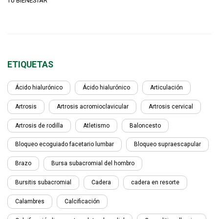
TU BIENESTAR
ETIQUETAS
Ácido hialurónico
Ácido hialurónico
Articulación
Artrosis
Artrosis acromioclavicular
Artrosis cervical
Artrosis de rodilla
Atletismo
Baloncesto
Bloqueo ecoguiado facetario lumbar
Bloqueo supraescapular
Brazo
Bursa subacromial del hombro
Bursitis subacromial
Cadera
cadera en resorte
Calambres
Calcificación