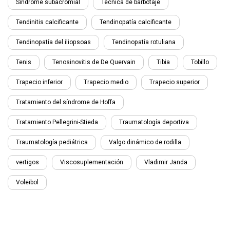
Síndrome subacromial
Técnica de barbotaje
Tendinitis calcificante
Tendinopatía calcificante
Tendinopatía del iliopsoas
Tendinopatía rotuliana
Tenis
Tenosinovitis de De Quervain
Tibia
Tobillo
Trapecio inferior
Trapecio medio
Trapecio superior
Tratamiento del síndrome de Hoffa
Tratamiento Pellegrini-Stieda
Traumatología deportiva
Traumatología pediátrica
Valgo dinámico de rodilla
vertigos
Viscosuplementación
Vladimir Janda
Voleibol