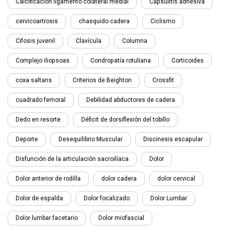
Calcificación ligamento colateral medial
Capsulitis adhesiva
cervicoartrosis
chasquido cadera
Ciclismo
Cifosis juvenil
Clavícula
Columna
Complejo iliopsoas
Condropatía rotuliana
Corticoides
coxa saltans
Criterios de Beighton
Crossfit
cuadrado femoral
Debilidad abductores de cadera
Dedo en resorte
Déficit de dorsiflexión del tobillo
Deporte
Desequilibrio Muscular
Discinesis escapular
Disfunción de la articulación sacroilíaca
Dolor
Dolor anterior de rodilla
dolor cadera
dolor cervical
Dolor de espalda
Dolor focalizado
Dolor Lumbar
Dolor lumbar facetario
Dolor miofascial