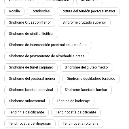
Quiste de Baker
Rehabilitación
Rizartrosis
Rodilla
Romboides
Rotura del tendón pectoral mayor
Síndrome Cruzado Inferior
Sindrome cruzado superior
Síndrome de cintilla iliotibial
Síndrome de intersección proximal de la muñeca
Síndrome de pinzamiento de almohadilla grasa
Síndrome de túnel carpiano
Síndrome del glúteo medio
Síndrome del pectoral menor
Síndrome desfiladero torácico
Síndrome facetario cervical
Síndrome facetario lumbar
Síndrome subacromial
Técnica de barbotaje
Tendinitis calcificante
Tendinopatía calcificante
Tendinopatía del iliopsoas
Tendinopatía rotuliana