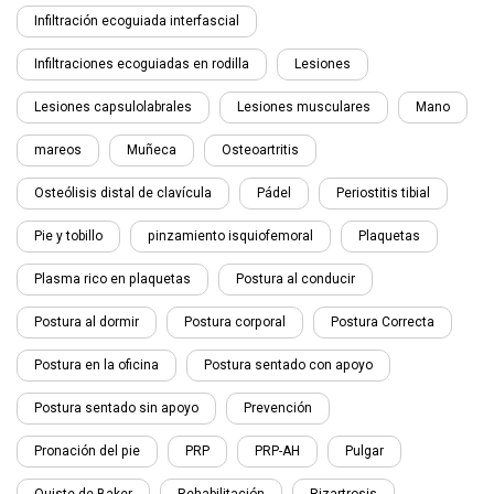
Infiltración ecoguiada interfascial
Infiltraciones ecoguiadas en rodilla
Lesiones
Lesiones capsulolabrales
Lesiones musculares
Mano
mareos
Muñeca
Osteoartritis
Osteólisis distal de clavícula
Pádel
Periostitis tibial
Pie y tobillo
pinzamiento isquiofemoral
Plaquetas
Plasma rico en plaquetas
Postura al conducir
Postura al dormir
Postura corporal
Postura Correcta
Postura en la oficina
Postura sentado con apoyo
Postura sentado sin apoyo
Prevención
Pronación del pie
PRP
PRP-AH
Pulgar