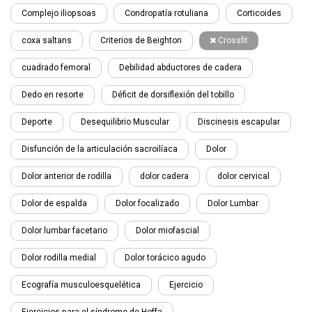
Complejo iliopsoas
Condropatía rotuliana
Corticoides
coxa saltans
Criterios de Beighton
Crossfit
cuadrado femoral
Debilidad abductores de cadera
Dedo en resorte
Déficit de dorsiflexión del tobillo
Deporte
Desequilibrio Muscular
Discinesis escapular
Disfunción de la articulación sacroilíaca
Dolor
Dolor anterior de rodilla
dolor cadera
dolor cervical
Dolor de espalda
Dolor focalizado
Dolor Lumbar
Dolor lumbar facetario
Dolor miofascial
Dolor rodilla medial
Dolor torácico agudo
Ecografía musculoesquelética
Ejercicio
Ejercicios para el síndrome de Hoffa