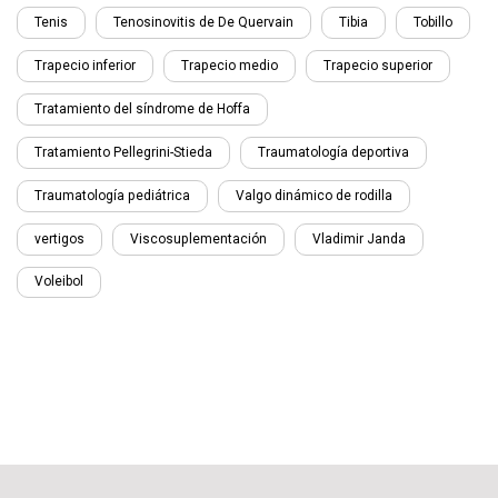
Tenis
Tenosinovitis de De Quervain
Tibia
Tobillo
Trapecio inferior
Trapecio medio
Trapecio superior
Tratamiento del síndrome de Hoffa
Tratamiento Pellegrini-Stieda
Traumatología deportiva
Traumatología pediátrica
Valgo dinámico de rodilla
vertigos
Viscosuplementación
Vladimir Janda
Voleibol