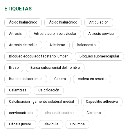
ETIQUETAS
Ácido hialurónico
Ácido hialurónico
Articulación
Artrosis
Artrosis acromioclavicular
Artrosis cervical
Artrosis de rodilla
Atletismo
Baloncesto
Bloqueo ecoguiado facetario lumbar
Bloqueo supraescapular
Brazo
Bursa subacromial del hombro
Bursitis subacromial
Cadera
cadera en resorte
Calambres
Calcificación
Calcificación ligamento colateral medial
Capsulitis adhesiva
cervicoartrosis
chasquido cadera
Ciclismo
Cifosis juvenil
Clavícula
Columna