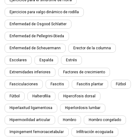
Ejercicios para valgo dinámico de rodilla
Enfermedad de Osgood Schlatter
Enfermedad de Pellegrini-Stieda
Enfermedad de Scheuermann
Erector de la columna
Escolares
Espalda
Estrés
Extremidades inferiores
Factores de crecimiento
Fasciculaciones
Fascitis
Fascitis plantar
Fútbol
Fútbol
Halterofilia
Hipercifosis dorsal
Hiperlaxitud ligamentosa
Hiperlordosis lumbar
Hipermovilidad articular
Hombro
Hombro congelado
Impingement femoroacetabular
Infiltración ecoguiada