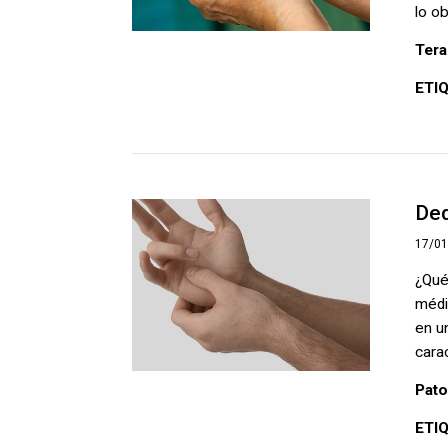
lo ob
Tera
ETI
Ded
17/0
¿Qué
médi
en u
carac
Pato
ETI