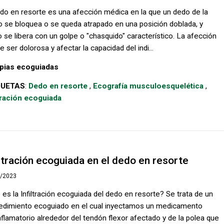
edo en resorte es una afección médica en la que un dedo de la
 se bloquea o se queda atrapado en una posición doblada, y
o se libera con un golpe o "chasquido" característico. La afección
 ser dolorosa y afectar la capacidad del indi...
pias ecoguiadas
QUETAS
:
Dedo en resorte
,
Ecografía musculoesquelética
,
ltración ecoguiada
iltración ecoguiada en el dedo en resorte
2/2023
 es la Infiltración ecoguiada del dedo en resorte? Se trata de un
edimiento ecoguiado en el cual inyectamos un medicamento
inflamatorio alrededor del tendón flexor afectado y de la polea que