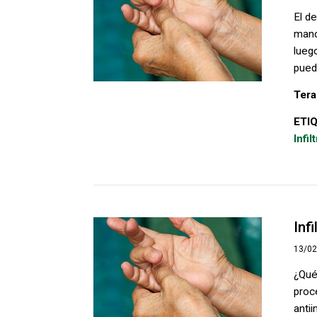
El d
mano
lueg
puede
Tera
ETI
Infi
Inf
13/0
¿Qué
proc
anti