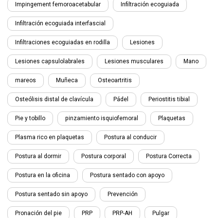
Impingement femoroacetabular
Infiltración ecoguiada
Infiltración ecoguiada interfascial
Infiltraciones ecoguiadas en rodilla
Lesiones
Lesiones capsulolabrales
Lesiones musculares
Mano
mareos
Muñeca
Osteoartritis
Osteólisis distal de clavícula
Pádel
Periostitis tibial
Pie y tobillo
pinzamiento isquiofemoral
Plaquetas
Plasma rico en plaquetas
Postura al conducir
Postura al dormir
Postura corporal
Postura Correcta
Postura en la oficina
Postura sentado con apoyo
Postura sentado sin apoyo
Prevención
Pronación del pie
PRP
PRP-AH
Pulgar