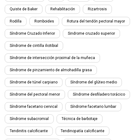
Quiste de Baker
Rehabilitación
Rizartrosis
Rodilla
Romboides
Rotura del tendón pectoral mayor
Síndrome Cruzado Inferior
Sindrome cruzado superior
Síndrome de cintilla iliotibial
Síndrome de intersección proximal de la muñeca
Síndrome de pinzamiento de almohadilla grasa
Síndrome de túnel carpiano
Síndrome del glúteo medio
Síndrome del pectoral menor
Síndrome desfiladero torácico
Síndrome facetario cervical
Síndrome facetario lumbar
Síndrome subacromial
Técnica de barbotaje
Tendinitis calcificante
Tendinopatía calcificante