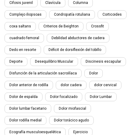
Cifosis juvenil
Clavícula
Columna
Complejo iliopsoas
Condropatía rotuliana
Corticoides
coxa saltans
Criterios de Beighton
Crossfit
cuadrado femoral
Debilidad abductores de cadera
Dedo en resorte
Déficit de dorsiflexión del tobillo
Deporte
Desequilibrio Muscular
Discinesis escapular
Disfunción de la articulación sacroilíaca
Dolor
Dolor anterior de rodilla
dolor cadera
dolor cervical
Dolor de espalda
Dolor focalizado
Dolor Lumbar
Dolor lumbar facetario
Dolor miofascial
Dolor rodilla medial
Dolor torácico agudo
Ecografía musculoesquelética
Ejercicio