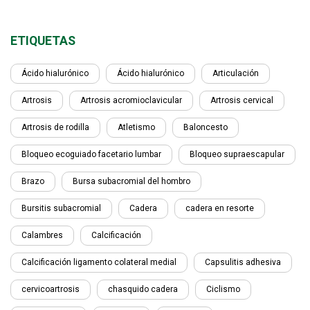
ETIQUETAS
Ácido hialurónico
Ácido hialurónico
Articulación
Artrosis
Artrosis acromioclavicular
Artrosis cervical
Artrosis de rodilla
Atletismo
Baloncesto
Bloqueo ecoguiado facetario lumbar
Bloqueo supraescapular
Brazo
Bursa subacromial del hombro
Bursitis subacromial
Cadera
cadera en resorte
Calambres
Calcificación
Calcificación ligamento colateral medial
Capsulitis adhesiva
cervicoartrosis
chasquido cadera
Ciclismo