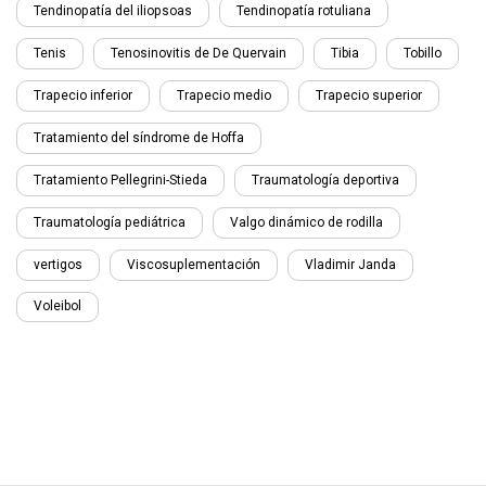
Tendinopatía del iliopsoas
Tendinopatía rotuliana
Tenis
Tenosinovitis de De Quervain
Tibia
Tobillo
Trapecio inferior
Trapecio medio
Trapecio superior
Tratamiento del síndrome de Hoffa
Tratamiento Pellegrini-Stieda
Traumatología deportiva
Traumatología pediátrica
Valgo dinámico de rodilla
vertigos
Viscosuplementación
Vladimir Janda
Voleibol