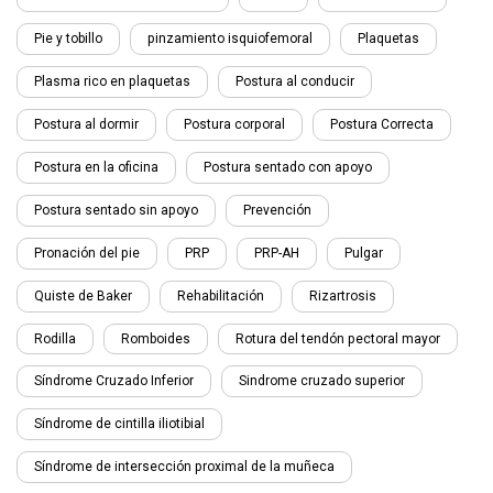
Pie y tobillo
pinzamiento isquiofemoral
Plaquetas
Plasma rico en plaquetas
Postura al conducir
Postura al dormir
Postura corporal
Postura Correcta
Postura en la oficina
Postura sentado con apoyo
Postura sentado sin apoyo
Prevención
Pronación del pie
PRP
PRP-AH
Pulgar
Quiste de Baker
Rehabilitación
Rizartrosis
Rodilla
Romboides
Rotura del tendón pectoral mayor
Síndrome Cruzado Inferior
Sindrome cruzado superior
Síndrome de cintilla iliotibial
Síndrome de intersección proximal de la muñeca