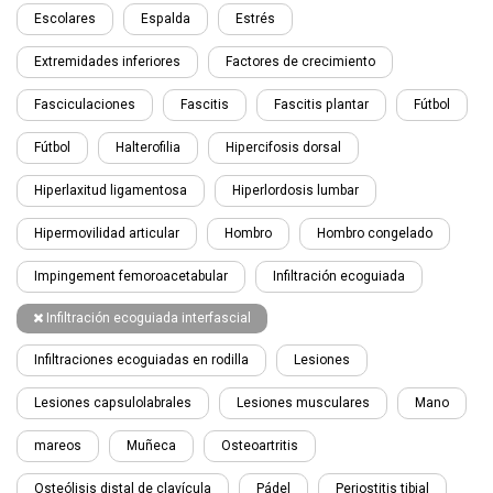
Escolares
Espalda
Estrés
Extremidades inferiores
Factores de crecimiento
Fasciculaciones
Fascitis
Fascitis plantar
Fútbol
Fútbol
Halterofilia
Hipercifosis dorsal
Hiperlaxitud ligamentosa
Hiperlordosis lumbar
Hipermovilidad articular
Hombro
Hombro congelado
Impingement femoroacetabular
Infiltración ecoguiada
Infiltración ecoguiada interfascial
Infiltraciones ecoguiadas en rodilla
Lesiones
Lesiones capsulolabrales
Lesiones musculares
Mano
mareos
Muñeca
Osteoartritis
Osteólisis distal de clavícula
Pádel
Periostitis tibial