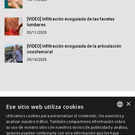
[VIDEO] Infiltración ecoguiada de las facetas
lumbares
03/11/2025
[VIDEO] Infiltración ecoguiada de la articulación
coxofemoral
29/10/2025
×
Ese sitio web utiliza cookies
Utilizamos cookies para personalizar el contenido, los anuncios y
SPANISH
analizar nuestro tráfico. También compartimos información sobre
su uso de nuestro sitio con nuestros socios de publicidad y análisis,
INGLES
© 2015 - 2026 Dr. Jordi Jiménez. Reservados todos los
quienes pueden combinarla con otra información que les haya