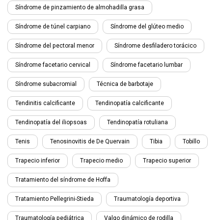
Síndrome de pinzamiento de almohadilla grasa
Síndrome de túnel carpiano
Síndrome del glúteo medio
Síndrome del pectoral menor
Síndrome desfiladero torácico
Síndrome facetario cervical
Síndrome facetario lumbar
Síndrome subacromial
Técnica de barbotaje
Tendinitis calcificante
Tendinopatía calcificante
Tendinopatía del iliopsoas
Tendinopatía rotuliana
Tenis
Tenosinovitis de De Quervain
Tibia
Tobillo
Trapecio inferior
Trapecio medio
Trapecio superior
Tratamiento del síndrome de Hoffa
Tratamiento Pellegrini-Stieda
Traumatología deportiva
Traumatología pediátrica
Valgo dinámico de rodilla