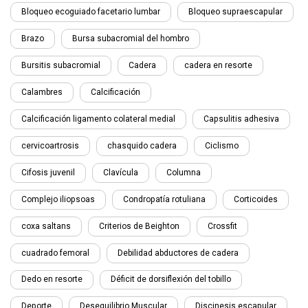
Bloqueo ecoguiado facetario lumbar
Bloqueo supraescapular
Brazo
Bursa subacromial del hombro
Bursitis subacromial
Cadera
cadera en resorte
Calambres
Calcificación
Calcificación ligamento colateral medial
Capsulitis adhesiva
cervicoartrosis
chasquido cadera
Ciclismo
Cifosis juvenil
Clavícula
Columna
Complejo iliopsoas
Condropatía rotuliana
Corticoides
coxa saltans
Criterios de Beighton
Crossfit
cuadrado femoral
Debilidad abductores de cadera
Dedo en resorte
Déficit de dorsiflexión del tobillo
Deporte
Desequilibrio Muscular
Discinesis escapular