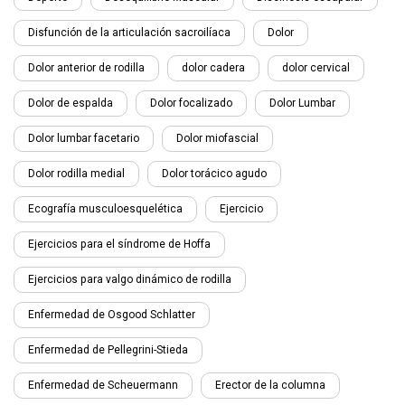
Disfunción de la articulación sacroilíaca
Dolor
Dolor anterior de rodilla
dolor cadera
dolor cervical
Dolor de espalda
Dolor focalizado
Dolor Lumbar
Dolor lumbar facetario
Dolor miofascial
Dolor rodilla medial
Dolor torácico agudo
Ecografía musculoesquelética
Ejercicio
Ejercicios para el síndrome de Hoffa
Ejercicios para valgo dinámico de rodilla
Enfermedad de Osgood Schlatter
Enfermedad de Pellegrini-Stieda
Enfermedad de Scheuermann
Erector de la columna