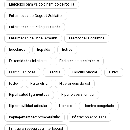
Ejercicios para valgo dinámico de rodilla
Enfermedad de Osgood Schlatter
Enfermedad de Pellegrini-Stieda
Enfermedad de Scheuermann
Erector de la columna
Escolares
Espalda
Estrés
Extremidades inferiores
Factores de crecimiento
Fasciculaciones
Fascitis
Fascitis plantar
Fútbol
Fútbol
Halterofilia
Hipercifosis dorsal
Hiperlaxitud ligamentosa
Hiperlordosis lumbar
Hipermovilidad articular
Hombro
Hombro congelado
Impingement femoroacetabular
Infiltración ecoguiada
Infiltración ecoguiada interfascial