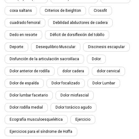
coxa saltans
Criterios de Beighton
Crossfit
cuadrado femoral
Debilidad abductores de cadera
Dedo en resorte
Déficit de dorsiflexión del tobillo
Deporte
Desequilibrio Muscular
Discinesis escapular
Disfunción de la articulación sacroilíaca
Dolor
Dolor anterior de rodilla
dolor cadera
dolor cervical
Dolor de espalda
Dolor focalizado
Dolor Lumbar
Dolor lumbar facetario
Dolor miofascial
Dolor rodilla medial
Dolor torácico agudo
Ecografía musculoesquelética
Ejercicio
Ejercicios para el síndrome de Hoffa