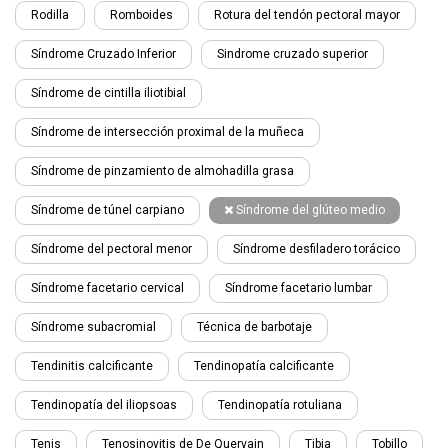
Rodilla
Romboides
Rotura del tendón pectoral mayor
Síndrome Cruzado Inferior
Sindrome cruzado superior
Síndrome de cintilla iliotibial
Síndrome de intersección proximal de la muñeca
Síndrome de pinzamiento de almohadilla grasa
Síndrome de túnel carpiano
Síndrome del glúteo medio
Síndrome del pectoral menor
Síndrome desfiladero torácico
Síndrome facetario cervical
Síndrome facetario lumbar
Síndrome subacromial
Técnica de barbotaje
Tendinitis calcificante
Tendinopatía calcificante
Tendinopatía del iliopsoas
Tendinopatía rotuliana
Tenis
Tenosinovitis de De Quervain
Tibia
Tobillo