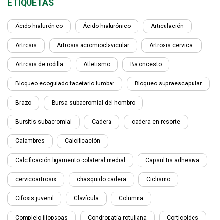
ETIQUETAS
Ácido hialurónico
Ácido hialurónico
Articulación
Artrosis
Artrosis acromioclavicular
Artrosis cervical
Artrosis de rodilla
Atletismo
Baloncesto
Bloqueo ecoguiado facetario lumbar
Bloqueo supraescapular
Brazo
Bursa subacromial del hombro
Bursitis subacromial
Cadera
cadera en resorte
Calambres
Calcificación
Calcificación ligamento colateral medial
Capsulitis adhesiva
cervicoartrosis
chasquido cadera
Ciclismo
Cifosis juvenil
Clavícula
Columna
Complejo iliopsoas
Condropatía rotuliana
Corticoides