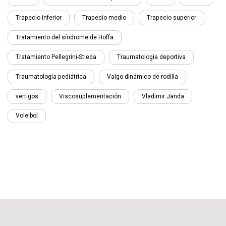
Trapecio inferior
Trapecio medio
Trapecio superior
Tratamiento del síndrome de Hoffa
Tratamiento Pellegrini-Stieda
Traumatología deportiva
Traumatología pediátrica
Valgo dinámico de rodilla
vertigos
Viscosuplementación
Vladimir Janda
Voleibol