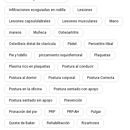
Infiltraciones ecoguiadas en rodilla
Lesiones
Lesiones capsulolabrales
Lesiones musculares
Mano
mareos
Muñeca
Osteoartritis
Osteólisis distal de clavícula
Pádel
Periostitis tibial
Pie y tobillo
pinzamiento isquiofemoral
Plaquetas
Plasma rico en plaquetas
Postura al conducir
Postura al dormir
Postura corporal
Postura Correcta
Postura en la oficina
Postura sentado con apoyo
Postura sentado sin apoyo
Prevención
Pronación del pie
PRP
PRP-AH
Pulgar
Quiste de Baker
Rehabilitación
Rizartrosis