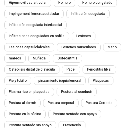
Hipermovilidad articular
Hombro
Hombro congelado
Impingement femoroacetabular
Infiltración ecoguiada
Infiltración ecoguiada interfascial
Infiltraciones ecoguiadas en rodilla
Lesiones
Lesiones capsulolabrales
Lesiones musculares
Mano
mareos
Muñeca
Osteoartritis
Osteólisis distal de clavícula
Pádel
Periostitis tibial
Pie y tobillo
pinzamiento isquiofemoral
Plaquetas
Plasma rico en plaquetas
Postura al conducir
Postura al dormir
Postura corporal
Postura Correcta
Postura en la oficina
Postura sentado con apoyo
Postura sentado sin apoyo
Prevención