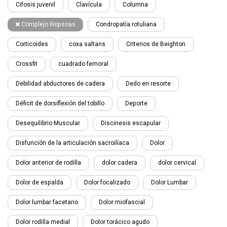
Cifosis juvenil
Clavícula
Columna
Complejo iliopsoas
Condropatía rotuliana
Corticoides
coxa saltans
Criterios de Beighton
Crossfit
cuadrado femoral
Debilidad abductores de cadera
Dedo en resorte
Déficit de dorsiflexión del tobillo
Deporte
Desequilibrio Muscular
Discinesis escapular
Disfunción de la articulación sacroilíaca
Dolor
Dolor anterior de rodilla
dolor cadera
dolor cervical
Dolor de espalda
Dolor focalizado
Dolor Lumbar
Dolor lumbar facetario
Dolor miofascial
Dolor rodilla medial
Dolor torácico agudo