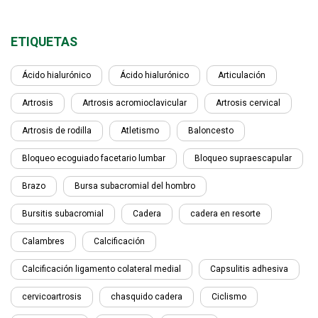
ETIQUETAS
Ácido hialurónico
Ácido hialurónico
Articulación
Artrosis
Artrosis acromioclavicular
Artrosis cervical
Artrosis de rodilla
Atletismo
Baloncesto
Bloqueo ecoguiado facetario lumbar
Bloqueo supraescapular
Brazo
Bursa subacromial del hombro
Bursitis subacromial
Cadera
cadera en resorte
Calambres
Calcificación
Calcificación ligamento colateral medial
Capsulitis adhesiva
cervicoartrosis
chasquido cadera
Ciclismo