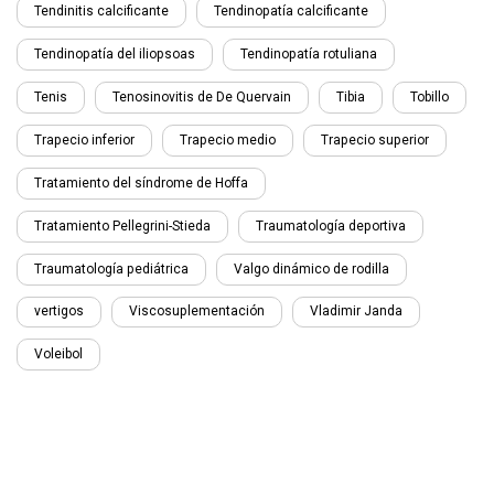
Tendinitis calcificante
Tendinopatía calcificante
Tendinopatía del iliopsoas
Tendinopatía rotuliana
Tenis
Tenosinovitis de De Quervain
Tibia
Tobillo
Trapecio inferior
Trapecio medio
Trapecio superior
Tratamiento del síndrome de Hoffa
Tratamiento Pellegrini-Stieda
Traumatología deportiva
Traumatología pediátrica
Valgo dinámico de rodilla
vertigos
Viscosuplementación
Vladimir Janda
Voleibol