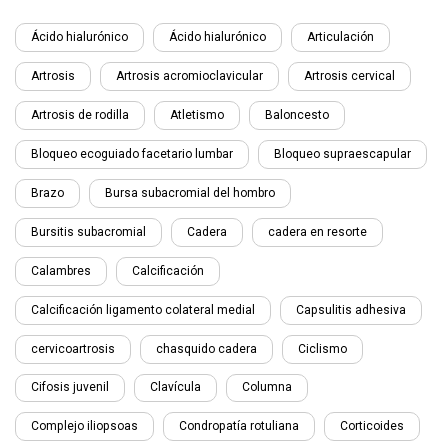
Ácido hialurónico
Ácido hialurónico
Articulación
Artrosis
Artrosis acromioclavicular
Artrosis cervical
Artrosis de rodilla
Atletismo
Baloncesto
Bloqueo ecoguiado facetario lumbar
Bloqueo supraescapular
Brazo
Bursa subacromial del hombro
Bursitis subacromial
Cadera
cadera en resorte
Calambres
Calcificación
Calcificación ligamento colateral medial
Capsulitis adhesiva
cervicoartrosis
chasquido cadera
Ciclismo
Cifosis juvenil
Clavícula
Columna
Complejo iliopsoas
Condropatía rotuliana
Corticoides