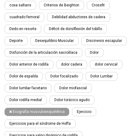
coxa saltans
Criterios de Beighton
Crossfit
cuadrado femoral
Debilidad abductores de cadera
Dedo en resorte
Déficit de dorsiflexión del tobillo
Deporte
Desequilibrio Muscular
Discinesis escapular
Disfunción de la articulación sacroilíaca
Dolor
Dolor anterior de rodilla
dolor cadera
dolor cervical
Dolor de espalda
Dolor focalizado
Dolor Lumbar
Dolor lumbar facetario
Dolor miofascial
Dolor rodilla medial
Dolor torácico agudo
Ecografía musculoesquelética
Ejercicio
Ejercicios para el síndrome de Hoffa
Ejercicios para valgo dinámico de rodilla