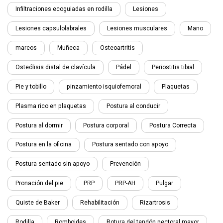
Infiltraciones ecoguiadas en rodilla
Lesiones
Lesiones capsulolabrales
Lesiones musculares
Mano
mareos
Muñeca
Osteoartritis
Osteólisis distal de clavícula
Pádel
Periostitis tibial
Pie y tobillo
pinzamiento isquiofemoral
Plaquetas
Plasma rico en plaquetas
Postura al conducir
Postura al dormir
Postura corporal
Postura Correcta
Postura en la oficina
Postura sentado con apoyo
Postura sentado sin apoyo
Prevención
Pronación del pie
PRP
PRP-AH
Pulgar
Quiste de Baker
Rehabilitación
Rizartrosis
Rodilla
Romboides
Rotura del tendón pectoral mayor