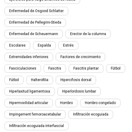
Enfermedad de Osgood Schlatter
Enfermedad de Pellegrini-Stieda
Enfermedad de Scheuermann
Erector de la columna
Escolares
Espalda
Estrés
Extremidades inferiores
Factores de crecimiento
Fasciculaciones
Fascitis
Fascitis plantar
Fútbol
Fútbol
Halterofilia
Hipercifosis dorsal
Hiperlaxitud ligamentosa
Hiperlordosis lumbar
Hipermovilidad articular
Hombro
Hombro congelado
Impingement femoroacetabular
Infiltración ecoguiada
Infiltración ecoguiada interfascial