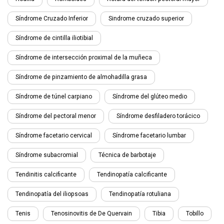
Síndrome Cruzado Inferior
Sindrome cruzado superior
Síndrome de cintilla iliotibial
Síndrome de intersección proximal de la muñeca
Síndrome de pinzamiento de almohadilla grasa
Síndrome de túnel carpiano
Síndrome del glúteo medio
Síndrome del pectoral menor
Síndrome desfiladero torácico
Síndrome facetario cervical
Síndrome facetario lumbar
Síndrome subacromial
Técnica de barbotaje
Tendinitis calcificante
Tendinopatía calcificante
Tendinopatía del iliopsoas
Tendinopatía rotuliana
Tenis
Tenosinovitis de De Quervain
Tibia
Tobillo