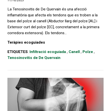
11/10/2025
La Tenosinovitis de De Quervain és una afecció
inflamatòria que afecta els tendons que es troben a la
base del polze al canell (Abductor llarg del polze [AL] i
Extensor curt del polze [EC], concretament a la primera
corredora extensora). Els tendons...
Teràpies ecoguiades
ETIQUETES
:
Infiltració ecoguiada
,
Canell
,
Polze
,
Tenosinovitis de De Quervain