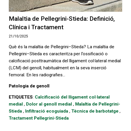
Malaltia de Pellegrini-Stieda: Definició,
Clínica i Tractament
21/10/2025
Què és la malaltia de Pellegrini–Stieda? La malaltia de
Pellegrini–Stieda es caracteritza per l’ossificació o
calcificació posttraumàtica del lligament col·lateral medial
(LCM) del genoll, habitualment en la seva inserció
femoral. En les radiografies...
Patologia de genoll
ETIQUETES
:
Calcificació del lligament col·lateral
medial
,
Dolor al genoll medial
,
Malaltia de Pellegrini-
Stieda
,
Infiltració ecoguiada
,
Tècnica de barbotatge
,
Tractament Pellegrini-Stieda