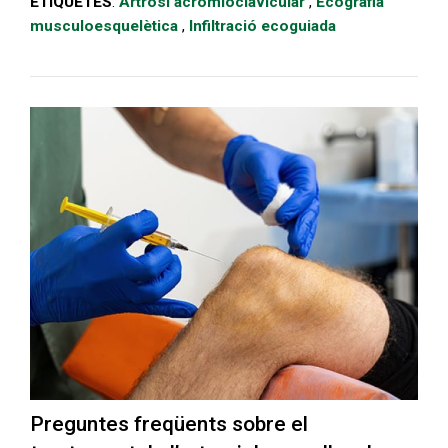
ETIQUETES
:
Artrosi acromioclavicular
,
Ecografia
musculoesquelètica
,
Infiltració ecoguiada
Preguntes freqüents sobre el