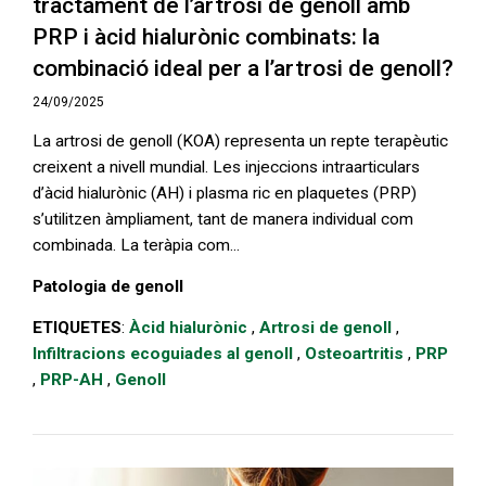
tractament de l’artrosi de genoll amb
PRP i àcid hialurònic combinats: la
combinació ideal per a l’artrosi de genoll?
24/09/2025
La artrosi de genoll (KOA) representa un repte terapèutic
creixent a nivell mundial. Les injeccions intraarticulars
d’àcid hialurònic (AH) i plasma ric en plaquetes (PRP)
s’utilitzen àmpliament, tant de manera individual com
combinada. La teràpia com...
Patologia de genoll
ETIQUETES
:
Àcid hialurònic
,
Artrosi de genoll
,
Infiltracions ecoguiades al genoll
,
Osteoartritis
,
PRP
,
PRP-AH
,
Genoll