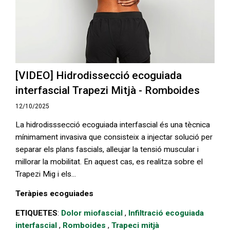
[VIDEO] Hidrodissecció ecoguiada
interfascial Trapezi Mitjà - Romboides
12/10/2025
La hidrodisssecció ecoguiada interfascial és una tècnica
mínimament invasiva que consisteix a injectar solució per
separar els plans fascials, alleujar la tensió muscular i
millorar la mobilitat. En aquest cas, es realitza sobre el
Trapezi Mig i els...
Teràpies ecoguiades
ETIQUETES
:
Dolor miofascial
,
Infiltració ecoguiada
interfascial
,
Romboides
,
Trapeci mitjà