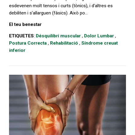
esdevenen molt tensos i curts (tònics), i d’altres es
debiliten i s’allarguen (fàsics). Això po...
El teu benestar
ETIQUETES
:
Désquilibri muscular
,
Dolor Lumbar
,
Postura Correcta
,
Rehabilitació
,
Síndrome creuat
inferior