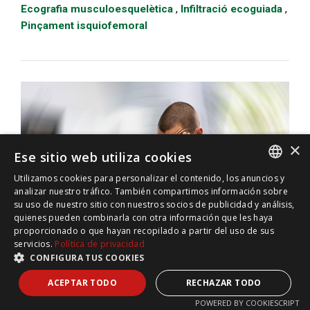
Ecografia musculoesquelètica
,
Infiltració ecoguiada
,
Pinçament isquiofemoral
×
Ese sitio web utiliza cookies
Utilizamos cookies para personalizar el contenido, los anuncios y
SPANISH
analizar nuestro tráfico. También compartimos información sobre
su uso de nuestro sitio con nuestros socios de publicidad y análisis,
INGLES
quienes pueden combinarla con otra información que les haya
proporcionado o que hayan recopilado a partir del uso de sus
ALEMAN
servicios.
Política de privacidad
CONFIGURA TUS COOKIES
FRANCES
ACEPTAR TODO
RECHAZAR TODO
Pateixes de dolor cervical i marejos?:
POWERED BY COOKIESCRIPT