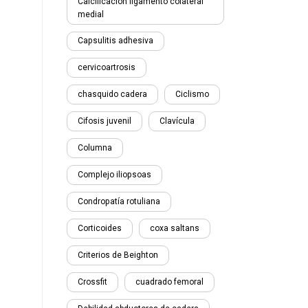
Calcificación ligamento colateral
medial
Capsulitis adhesiva
cervicoartrosis
chasquido cadera
Ciclismo
Cifosis juvenil
Clavícula
Columna
Complejo iliopsoas
Condropatía rotuliana
Corticoides
coxa saltans
Criterios de Beighton
Crossfit
cuadrado femoral