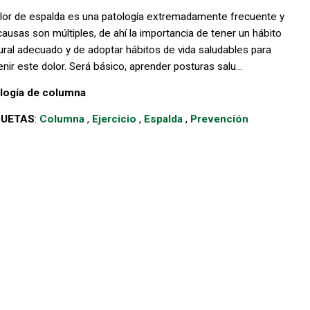
olor de espalda es una patología extremadamente frecuente y
causas son múltiples, de ahí la importancia de tener un hábito
ural adecuado y de adoptar hábitos de vida saludables para
nir este dolor. Será básico, aprender posturas salu...
logía de columna
QUETAS
:
Columna
,
Ejercicio
,
Espalda
,
Prevención