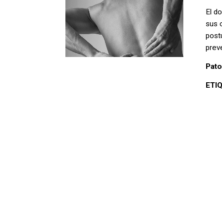
El d
sus 
post
preve
Pato
ETI