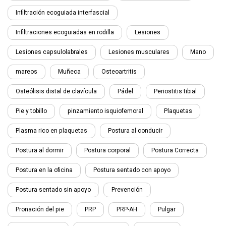
Infiltración ecoguiada interfascial
Infiltraciones ecoguiadas en rodilla
Lesiones
Lesiones capsulolabrales
Lesiones musculares
Mano
mareos
Muñeca
Osteoartritis
Osteólisis distal de clavícula
Pádel
Periostitis tibial
Pie y tobillo
pinzamiento isquiofemoral
Plaquetas
Plasma rico en plaquetas
Postura al conducir
Postura al dormir
Postura corporal
Postura Correcta
Postura en la oficina
Postura sentado con apoyo
Postura sentado sin apoyo
Prevención
Pronación del pie
PRP
PRP-AH
Pulgar