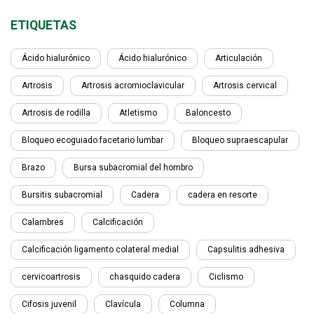
ETIQUETAS
Ácido hialurónico
Ácido hialurónico
Articulación
Artrosis
Artrosis acromioclavicular
Artrosis cervical
Artrosis de rodilla
Atletismo
Baloncesto
Bloqueo ecoguiado facetario lumbar
Bloqueo supraescapular
Brazo
Bursa subacromial del hombro
Bursitis subacromial
Cadera
cadera en resorte
Calambres
Calcificación
Calcificación ligamento colateral medial
Capsulitis adhesiva
cervicoartrosis
chasquido cadera
Ciclismo
Cifosis juvenil
Clavícula
Columna