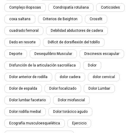
Complejo iliopsoas
Condropatía rotuliana
Corticoides
coxa saltans
Criterios de Beighton
Crossfit
cuadrado femoral
Debilidad abductores de cadera
Dedo en resorte
Déficit de dorsiflexión del tobillo
Deporte
Desequilibrio Muscular
Discinesis escapular
Disfunción de la articulación sacroilíaca
Dolor
Dolor anterior de rodilla
dolor cadera
dolor cervical
Dolor de espalda
Dolor focalizado
Dolor Lumbar
Dolor lumbar facetario
Dolor miofascial
Dolor rodilla medial
Dolor torácico agudo
Ecografía musculoesquelética
Ejercicio