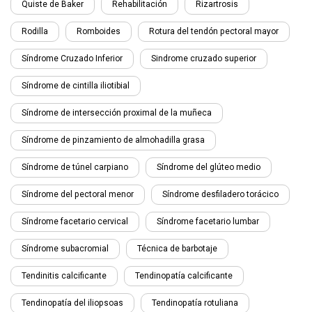
Quiste de Baker
Rehabilitación
Rizartrosis
Rodilla
Romboides
Rotura del tendón pectoral mayor
Síndrome Cruzado Inferior
Sindrome cruzado superior
Síndrome de cintilla iliotibial
Síndrome de intersección proximal de la muñeca
Síndrome de pinzamiento de almohadilla grasa
Síndrome de túnel carpiano
Síndrome del glúteo medio
Síndrome del pectoral menor
Síndrome desfiladero torácico
Síndrome facetario cervical
Síndrome facetario lumbar
Síndrome subacromial
Técnica de barbotaje
Tendinitis calcificante
Tendinopatía calcificante
Tendinopatía del iliopsoas
Tendinopatía rotuliana