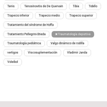
Tenis
Tenosinovitis de De Quervain
Tibia
Tobillo
Trapecio inferior
Trapecio medio
Trapecio superior
Tratamiento del síndrome de Hoffa
Tratamiento Pellegrini-Stieda
Traumatología deportiva
Traumatología pediátrica
Valgo dinámico de rodilla
vertigos
Viscosuplementación
Vladimir Janda
Voleibol