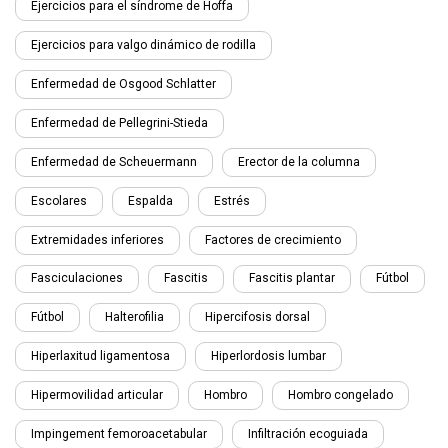
Ejercicios para el síndrome de Hoffa
Ejercicios para valgo dinámico de rodilla
Enfermedad de Osgood Schlatter
Enfermedad de Pellegrini-Stieda
Enfermedad de Scheuermann
Erector de la columna
Escolares
Espalda
Estrés
Extremidades inferiores
Factores de crecimiento
Fasciculaciones
Fascitis
Fascitis plantar
Fútbol
Fútbol
Halterofilia
Hipercifosis dorsal
Hiperlaxitud ligamentosa
Hiperlordosis lumbar
Hipermovilidad articular
Hombro
Hombro congelado
Impingement femoroacetabular
Infiltración ecoguiada