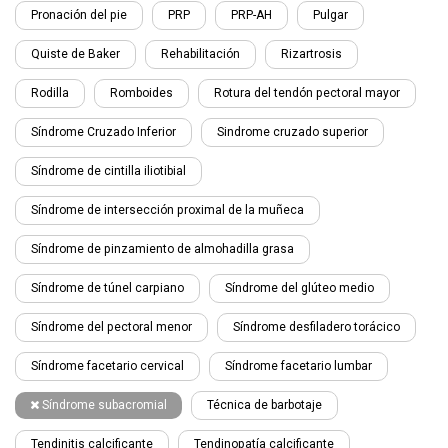
Pronación del pie
PRP
PRP-AH
Pulgar
Quiste de Baker
Rehabilitación
Rizartrosis
Rodilla
Romboides
Rotura del tendón pectoral mayor
Síndrome Cruzado Inferior
Sindrome cruzado superior
Síndrome de cintilla iliotibial
Síndrome de intersección proximal de la muñeca
Síndrome de pinzamiento de almohadilla grasa
Síndrome de túnel carpiano
Síndrome del glúteo medio
Síndrome del pectoral menor
Síndrome desfiladero torácico
Síndrome facetario cervical
Síndrome facetario lumbar
Síndrome subacromial
Técnica de barbotaje
Tendinitis calcificante
Tendinopatía calcificante