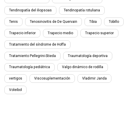
Tendinopatía del iliopsoas
Tendinopatía rotuliana
Tenis
Tenosinovitis de De Quervain
Tibia
Tobillo
Trapecio inferior
Trapecio medio
Trapecio superior
Tratamiento del síndrome de Hoffa
Tratamiento Pellegrini-Stieda
Traumatología deportiva
Traumatología pediátrica
Valgo dinámico de rodilla
vertigos
Viscosuplementación
Vladimir Janda
Voleibol