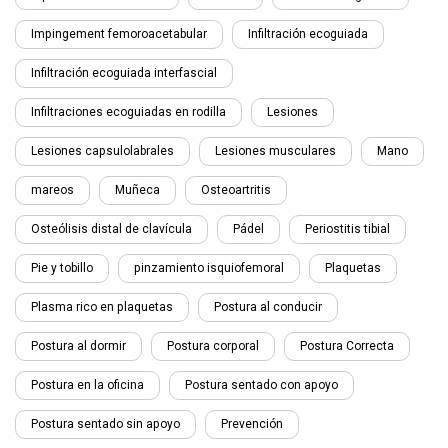
Impingement femoroacetabular
Infiltración ecoguiada
Infiltración ecoguiada interfascial
Infiltraciones ecoguiadas en rodilla
Lesiones
Lesiones capsulolabrales
Lesiones musculares
Mano
mareos
Muñeca
Osteoartritis
Osteólisis distal de clavícula
Pádel
Periostitis tibial
Pie y tobillo
pinzamiento isquiofemoral
Plaquetas
Plasma rico en plaquetas
Postura al conducir
Postura al dormir
Postura corporal
Postura Correcta
Postura en la oficina
Postura sentado con apoyo
Postura sentado sin apoyo
Prevención