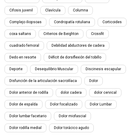
Cifosis juvenil
Clavícula
Columna
Complejo iliopsoas
Condropatía rotuliana
Corticoides
coxa saltans
Criterios de Beighton
Crossfit
cuadrado femoral
Debilidad abductores de cadera
Dedo en resorte
Déficit de dorsiflexión del tobillo
Deporte
Desequilibrio Muscular
Discinesis escapular
Disfunción de la articulación sacroilíaca
Dolor
Dolor anterior de rodilla
dolor cadera
dolor cervical
Dolor de espalda
Dolor focalizado
Dolor Lumbar
Dolor lumbar facetario
Dolor miofascial
Dolor rodilla medial
Dolor torácico agudo