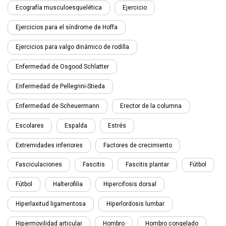
Ecografía musculoesquelética
Ejercicio
Ejercicios para el síndrome de Hoffa
Ejercicios para valgo dinámico de rodilla
Enfermedad de Osgood Schlatter
Enfermedad de Pellegrini-Stieda
Enfermedad de Scheuermann
Erector de la columna
Escolares
Espalda
Estrés
Extremidades inferiores
Factores de crecimiento
Fasciculaciones
Fascitis
Fascitis plantar
Fútbol
Fútbol
Halterofilia
Hipercifosis dorsal
Hiperlaxitud ligamentosa
Hiperlordosis lumbar
Hipermovilidad articular
Hombro
Hombro congelado