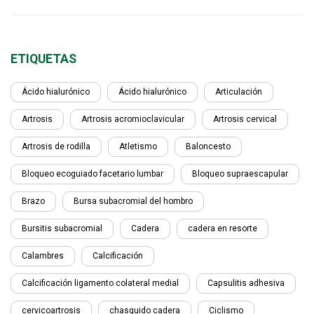
ETIQUETAS
Ácido hialurónico
Ácido hialurónico
Articulación
Artrosis
Artrosis acromioclavicular
Artrosis cervical
Artrosis de rodilla
Atletismo
Baloncesto
Bloqueo ecoguiado facetario lumbar
Bloqueo supraescapular
Brazo
Bursa subacromial del hombro
Bursitis subacromial
Cadera
cadera en resorte
Calambres
Calcificación
Calcificación ligamento colateral medial
Capsulitis adhesiva
cervicoartrosis
chasquido cadera
Ciclismo