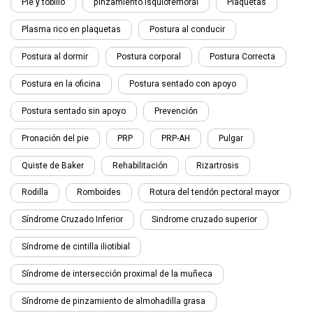
Pie y tobillo
pinzamiento isquiofemoral
Plaquetas
Plasma rico en plaquetas
Postura al conducir
Postura al dormir
Postura corporal
Postura Correcta
Postura en la oficina
Postura sentado con apoyo
Postura sentado sin apoyo
Prevención
Pronación del pie
PRP
PRP-AH
Pulgar
Quiste de Baker
Rehabilitación
Rizartrosis
Rodilla
Romboides
Rotura del tendón pectoral mayor
Síndrome Cruzado Inferior
Sindrome cruzado superior
Síndrome de cintilla iliotibial
Síndrome de intersección proximal de la muñeca
Síndrome de pinzamiento de almohadilla grasa