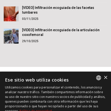
[VIDEO] Infiltración ecoguiada de las facetas
lumbares
03/11/2025
[VIDEO] Infiltración ecoguiada de la articulación
coxofemoral
29/10/2025
×
Ese sitio web utiliza cookies
Utilizamos cookies para personalizar el contenido, los anuncios y
SPANISH
analizar nuestro tráfico. También compartimos información sobre
su uso de nuestro sitio con nuestros socios de publicidad y análisis,
INGLES
© 2015 - 2026 Dr. Jordi Jiménez. Reservados todos los
quienes pueden combinarla con otra información que les haya
derechos.
proporcionado o que hayan recopilado a partir del uso de sus
ALEMAN
Política de Privacidad
|
Política de cookies
|
servicios.
Política de privacidad