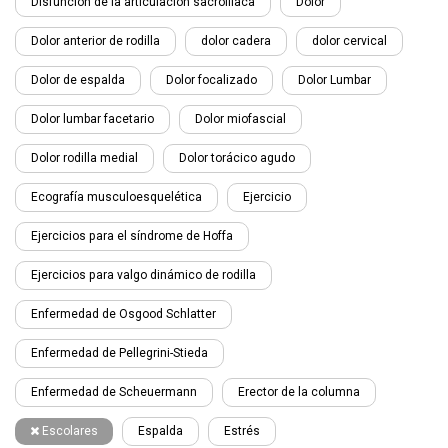
Disfunción de la articulación sacroilíaca
Dolor
Dolor anterior de rodilla
dolor cadera
dolor cervical
Dolor de espalda
Dolor focalizado
Dolor Lumbar
Dolor lumbar facetario
Dolor miofascial
Dolor rodilla medial
Dolor torácico agudo
Ecografía musculoesquelética
Ejercicio
Ejercicios para el síndrome de Hoffa
Ejercicios para valgo dinámico de rodilla
Enfermedad de Osgood Schlatter
Enfermedad de Pellegrini-Stieda
Enfermedad de Scheuermann
Erector de la columna
Escolares
Espalda
Estrés