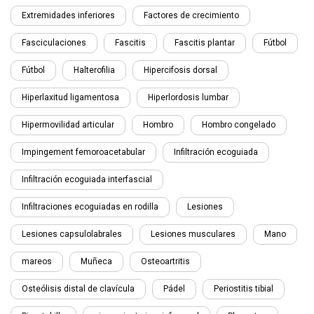
Extremidades inferiores
Factores de crecimiento
Fasciculaciones
Fascitis
Fascitis plantar
Fútbol
Fútbol
Halterofilia
Hipercifosis dorsal
Hiperlaxitud ligamentosa
Hiperlordosis lumbar
Hipermovilidad articular
Hombro
Hombro congelado
Impingement femoroacetabular
Infiltración ecoguiada
Infiltración ecoguiada interfascial
Infiltraciones ecoguiadas en rodilla
Lesiones
Lesiones capsulolabrales
Lesiones musculares
Mano
mareos
Muñeca
Osteoartritis
Osteólisis distal de clavícula
Pádel
Periostitis tibial