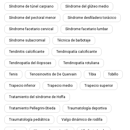
Síndrome de túnel carpiano
Síndrome del glúteo medio
Síndrome del pectoral menor
Síndrome desfiladero torácico
Síndrome facetario cervical
Síndrome facetario lumbar
Síndrome subacromial
Técnica de barbotaje
Tendinitis calcificante
Tendinopatía calcificante
Tendinopatía del iliopsoas
Tendinopatía rotuliana
Tenis
Tenosinovitis de De Quervain
Tibia
Tobillo
Trapecio inferior
Trapecio medio
Trapecio superior
Tratamiento del síndrome de Hoffa
Tratamiento Pellegrini-Stieda
Traumatología deportiva
Traumatología pediátrica
Valgo dinámico de rodilla