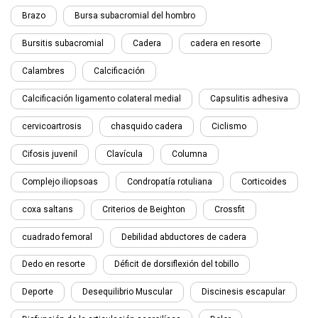
Brazo
Bursa subacromial del hombro
Bursitis subacromial
Cadera
cadera en resorte
Calambres
Calcificación
Calcificación ligamento colateral medial
Capsulitis adhesiva
cervicoartrosis
chasquido cadera
Ciclismo
Cifosis juvenil
Clavícula
Columna
Complejo iliopsoas
Condropatía rotuliana
Corticoides
coxa saltans
Criterios de Beighton
Crossfit
cuadrado femoral
Debilidad abductores de cadera
Dedo en resorte
Déficit de dorsiflexión del tobillo
Deporte
Desequilibrio Muscular
Discinesis escapular