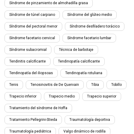
Síndrome de pinzamiento de almohadilla grasa
Síndrome de túnel carpiano
Síndrome del glúteo medio
Síndrome del pectoral menor
Síndrome desfiladero torácico
Síndrome facetario cervical
Síndrome facetario lumbar
Síndrome subacromial
Técnica de barbotaje
Tendinitis calcificante
Tendinopatía calcificante
Tendinopatía del iliopsoas
Tendinopatía rotuliana
Tenis
Tenosinovitis de De Quervain
Tibia
Tobillo
Trapecio inferior
Trapecio medio
Trapecio superior
Tratamiento del síndrome de Hoffa
Tratamiento Pellegrini-Stieda
Traumatología deportiva
Traumatología pediátrica
Valgo dinámico de rodilla