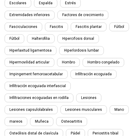
Escolares
Espalda
Estrés
Extremidades inferiores
Factores de crecimiento
Fasciculaciones
Fascitis
Fascitis plantar
Fútbol
Fútbol
Halterofilia
Hipercifosis dorsal
Hiperlaxitud ligamentosa
Hiperlordosis lumbar
Hipermovilidad articular
Hombro
Hombro congelado
Impingement femoroacetabular
Infiltración ecoguiada
Infiltración ecoguiada interfascial
Infiltraciones ecoguiadas en rodilla
Lesiones
Lesiones capsulolabrales
Lesiones musculares
Mano
mareos
Muñeca
Osteoartritis
Osteólisis distal de clavícula
Pádel
Periostitis tibial