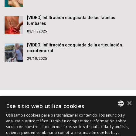
[VIDEO] Infiltración ecoguiada de las facetas
lumbares
03/11/2025
[VIDEO] Infiltración ecoguiada de la articulación
coxofemoral
29/10/2025
×
Ese sitio web utiliza cookies
Utilizamos cookies para personalizar el contenido, los anuncios y
SPANISH
analizar nuestro tráfico. También compartimos información sobre
su uso de nuestro sitio con nuestros socios de publicidad y análisis,
INGLES
© 2015 - 2026 Dr. Jordi Jiménez. Reservados todos los
quienes pueden combinarla con otra información que les haya