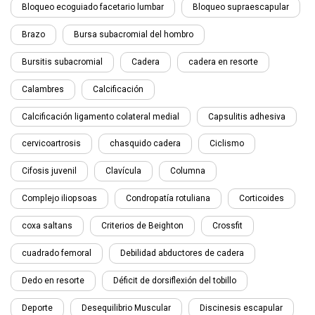
Bloqueo ecoguiado facetario lumbar
Bloqueo supraescapular
Brazo
Bursa subacromial del hombro
Bursitis subacromial
Cadera
cadera en resorte
Calambres
Calcificación
Calcificación ligamento colateral medial
Capsulitis adhesiva
cervicoartrosis
chasquido cadera
Ciclismo
Cifosis juvenil
Clavícula
Columna
Complejo iliopsoas
Condropatía rotuliana
Corticoides
coxa saltans
Criterios de Beighton
Crossfit
cuadrado femoral
Debilidad abductores de cadera
Dedo en resorte
Déficit de dorsiflexión del tobillo
Deporte
Desequilibrio Muscular
Discinesis escapular