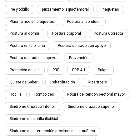
Pie y tobillo
pinzamiento isquiofemoral
Plaquetas
Plasma rico en plaquetas
Postura al conducir
Postura al dormir
Postura corporal
Postura Correcta
Postura en la oficina
Postura sentado con apoyo
Postura sentado sin apoyo
Prevención
Pronación del pie
PRP
PRP-AH
Pulgar
Quiste de Baker
Rehabilitación
Rizartrosis
Rodilla
Romboides
Rotura del tendón pectoral mayor
Síndrome Cruzado Inferior
Sindrome cruzado superior
Síndrome de cintilla iliotibial
Síndrome de intersección proximal de la muñeca