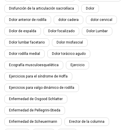
Disfunción de la articulación sacroilíaca
Dolor
Dolor anterior de rodilla
dolor cadera
dolor cervical
Dolor de espalda
Dolor focalizado
Dolor Lumbar
Dolor lumbar facetario
Dolor miofascial
Dolor rodilla medial
Dolor torácico agudo
Ecografía musculoesquelética
Ejercicio
Ejercicios para el síndrome de Hoffa
Ejercicios para valgo dinámico de rodilla
Enfermedad de Osgood Schlatter
Enfermedad de Pellegrini-Stieda
Enfermedad de Scheuermann
Erector de la columna